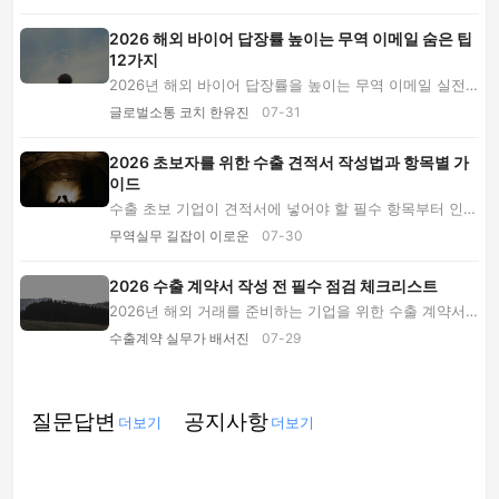
2026 해외 바이어 답장률 높이는 무역 이메일 숨은 팁
12가지
2026년 해외 바이어 답장률을 높이는 무역 이메일 실전
팁을 소개합니다. 제목 작성, 선택형 질문, 첨부...
글로벌소통 코치 한유진
07-31
2026 초보자를 위한 수출 견적서 작성법과 항목별 가
이드
수출 초보 기업이 견적서에 넣어야 할 필수 항목부터 인코
텀즈, 가격 계산, 결제·운송 조건, 발송 전 체...
무역실무 길잡이 이로운
07-30
2026 수출 계약서 작성 전 필수 점검 체크리스트
2026년 해외 거래를 준비하는 기업을 위한 수출 계약서
점검 가이드입니다. 거래처 권한, 제품 사양, 결...
수출계약 실무가 배서진
07-29
질문답변
공지사항
더보기
더보기