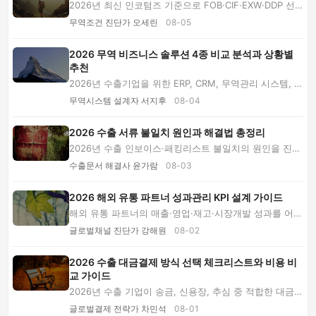
2026년 최신 인코텀즈 기준으로 FOB·CIF·EXW·DDP 선
택 실패 사례 7가지를 분석하고, 수출기업이 비용과 ...
무역조건 진단가 오세린
08-05
2026 무역 비즈니스 솔루션 4종 비교 분석과 상황별
추천
2026년 수출기업을 위한 ERP, CRM, 무역관리 시스템, 협
업형 올인원 솔루션의 비용과 장단점을 비교하고...
무역시스템 설계자 서지후
08-04
2026 수출 서류 불일치 원인과 해결법 총정리
2026년 수출 인보이스·패킹리스트 불일치의 원인을 진단
하고, 제출 단계별 수정 절차와 문서별 오류 해...
수출문서 해결사 윤가람
08-03
2026 해외 유통 파트너 성과관리 KPI 설계 가이드
해외 유통 파트너의 매출·영업·재고·시장개발 성과를 어떻
게 측정할까요? 2026년 실무에 맞춘 KPI 설계...
글로벌채널 진단가 강해원
08-02
2026 수출 대금결제 방식 선택 체크리스트와 비용 비
교 가이드
2026년 수출 기업이 송금, 신용장, 추심 중 적합한 대금결
제 방식을 선택하도록 바이어 위험, 비용, 계...
글로벌결제 전략가 차민석
08-01