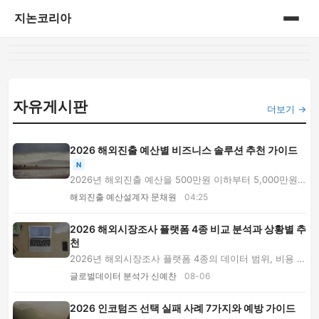
지논코리아
홈
게시판
자유게시판
더보기 →
2026 해외진출 예산별 비즈니스 솔루션 추천 가이드
N
2026년 해외진출 예산을 500만원 이하부터 5,000만원
이상까지 구분해 시장조사, 바이어 발굴, 전시회, ...
해외진출 예산설계자 문채원
04:25
2026 해외시장조사 플랫폼 4종 비교 분석과 상황별 추
천
2026년 해외시장조사 플랫폼 4종의 데이터 범위, 비용 성
격, 장단점과 활용법을 비교하고 수출 단계·예...
글로벌데이터 분석가 신예찬
08-06
2026 인코텀즈 선택 실패 사례 7가지와 예방 가이드